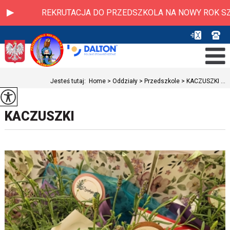
EKRUTACJA DO PRZEDSZKOLA NA NOWY ROK SZKOLNY 2026/202
Jesteś tutaj:
Home
>
Oddziały
>
Przedszkole
>
KACZUSZKI ...
KACZUSZKI