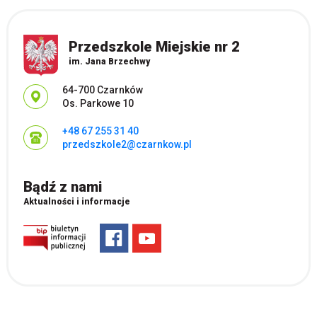
Przedszkole Miejskie nr 2
im. Jana Brzechwy
Adres pocztowy:
64-700 Czarnków
Os. Parkowe 10
+48 67 255 31 40
przedszkole2@czarnkow.pl
Bądź z nami
Aktualności i informacje