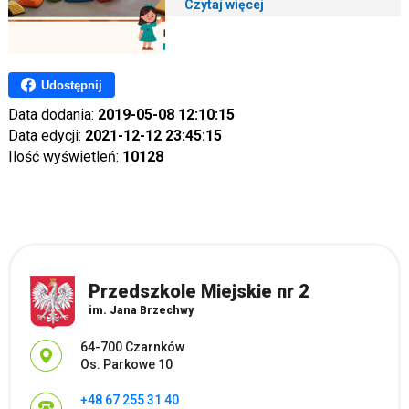
Czytaj więcej
Udostępnij
Data dodania:
2019-05-08 12:10:15
Data edycji:
2021-12-12 23:45:15
Ilość wyświetleń:
10128
Przedszkole Miejskie nr 2
im. Jana Brzechwy
Adres pocztowy:
64-700 Czarnków
Os. Parkowe 10
+48 67 255 31 40