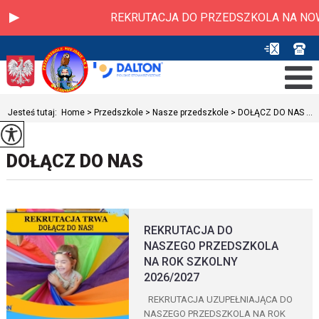
REKRUTACJA DO PRZEDSZKOLA NA NOWY R
Jesteś tutaj:
Home
>
Przedszkole
>
Nasze przedszkole
>
DOŁĄCZ DO NAS ...
DOŁĄCZ DO NAS
REKRUTACJA DO
NASZEGO PRZEDSZKOLA
NA ROK SZKOLNY
2026/2027
REKRUTACJA UZUPEŁNIAJĄCA DO
NASZEGO PRZEDSZKOLA NA ROK